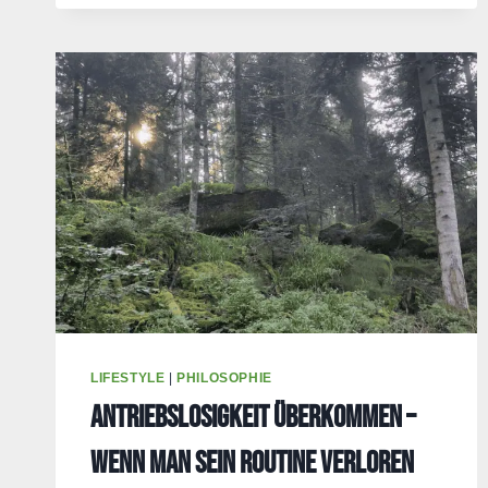
DER
FREUNDLICHKEIT:
WIE
DU
BEKOMMST
WAS
DU
WILLST
LIFESTYLE
|
PHILOSOPHIE
Antriebslosigkeit überkommen –
Wenn man sein Routine verloren