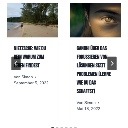
Nietzsche: Wie du
Gandhi über das
dein Warum zum
Fokussieren von
Leben findest
Lösungen statt
Problemen (lerne
Von
Simon
wie du das
September 5, 2022
schaffst)
Von
Simon
Mai 18, 2022