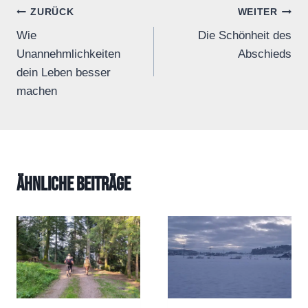
Beitrags-
ZURÜCK
WEITER
Wie
Die Schönheit des
Navigation
Unannehmlichkeiten
Abschieds
dein Leben besser
machen
Ähnliche Beiträge