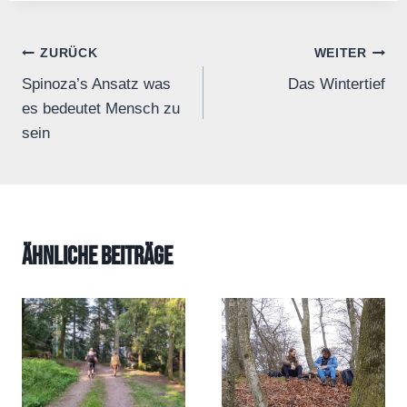
Beitrags-
ZURÜCK
WEITER
Spinoza’s Ansatz was
Das Wintertief
Navigation
es bedeutet Mensch zu
sein
Ähnliche Beiträge