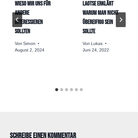
Wieso wir uns für
Laotse erklärt
andere
warum man nicht
interessieren
übereifrig sein
sollten
sollte
Von
Simon
Von
Lukas
August 2, 2024
Juni 24, 2022
Schreibe einen Kommentar