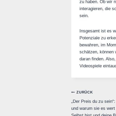
zu haben. Ob wir n
interagieren, die 
sein.
Insgesamt ist es w
Potenziale zu erk
bewahren, im Mome
schätzen, können 
daran finden. Also
Videospiele eintau
Beitrags-
ZURÜCK
„Der Preis du zu sein“:
Navigation
und warum sie es wert 
Selbst bist und deine 