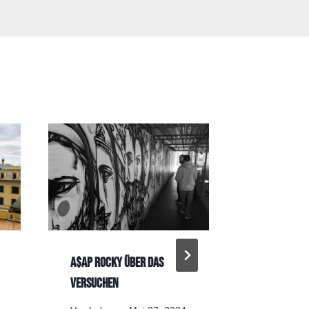
A$AP ROCKY über das
Einstein üb
Versuchen
„Wer noch 
Fehler gem