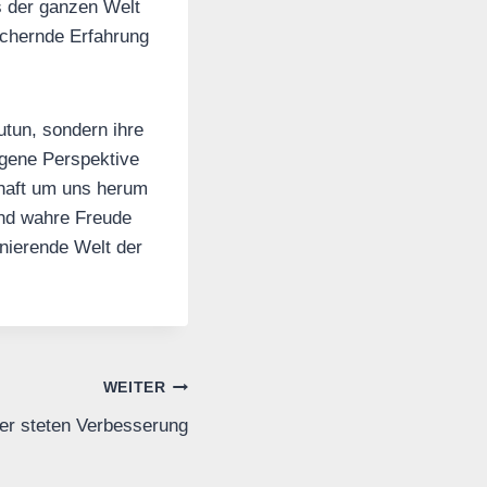
s der ganzen Welt
ichernde Erfahrung
utun, sondern ihre
ogene Perspektive
haft um uns herum
nd wahre Freude
inierende Welt der
WEITER
der steten Verbesserung