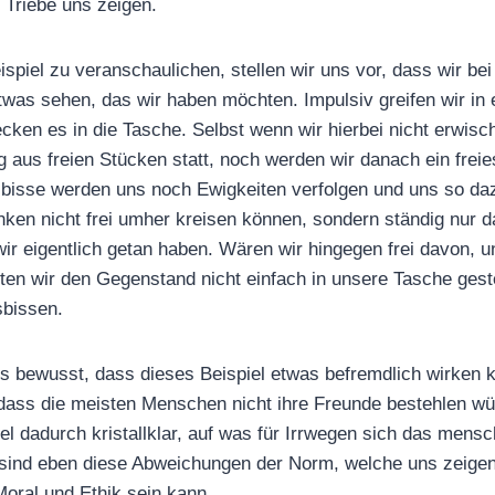
Triebe uns zeigen.
spiel zu veranschaulichen, stellen wir uns vor, dass wir be
was sehen, das wir haben möchten. Impulsiv greifen wir in
ken es in die Tasche. Selbst wenn wir hierbei nicht erwisc
 aus freien Stücken statt, noch werden wir danach ein fre
isse werden uns noch Ewigkeiten verfolgen und uns so d
en nicht frei umher kreisen können, sondern ständig nur d
r eigentlich getan haben. Wären wir hingegen frei davon, u
ten wir den Gegenstand nicht einfach in unsere Tasche gest
sbissen.
s bewusst, dass dieses Beispiel etwas befremdlich wirken 
ass die meisten Menschen nicht ihre Freunde bestehlen wür
iel dadurch kristallklar, auf was für Irrwegen sich das mens
 sind eben diese Abweichungen der Norm, welche uns zeige
oral und Ethik sein kann.