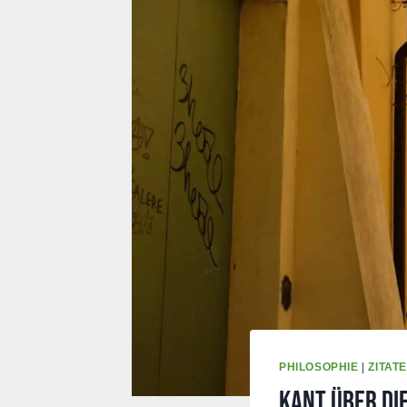
PHILOSOPHIE
|
ZITATE
Kant über die