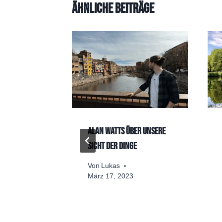
Ähnliche Beiträge
: Die
Alan Watts über unsere
sion des
Sicht der Dinge
Von
Lukas
März 17, 2023