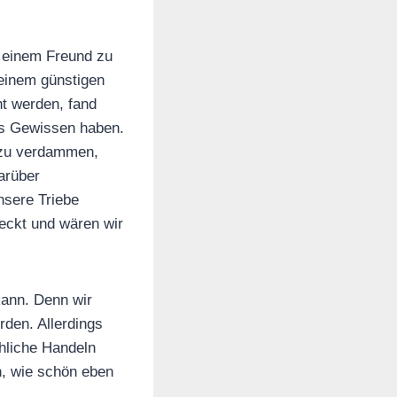
i einem Freund zu
 einem günstigen
ht werden, fand
ies Gewissen haben.
azu verdammen,
arüber
nsere Triebe
eckt und wären wir
kann. Denn wir
den. Allerdings
chliche Handeln
n, wie schön eben