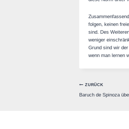
Zusammenfassend k
folgen, keinen fre
sind. Des Weiteren
weniger einschränk
Grund sind wir der
wenn man lernen wi
Beitrags-
ZURÜCK
Baruch de Spinoza übe
Navigation