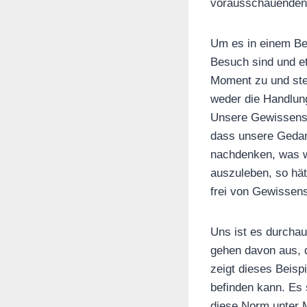
vorausschauenden 
Um es in einem Bei
Besuch sind und et
Moment zu und stec
weder die Handlung
Unsere Gewissensb
dass unsere Gedank
nachdenken, was wi
auszuleben, so hät
frei von Gewissen
Uns ist es durchau
gehen davon aus, d
zeigt dieses Beisp
befinden kann. Es
diese Norm unter M