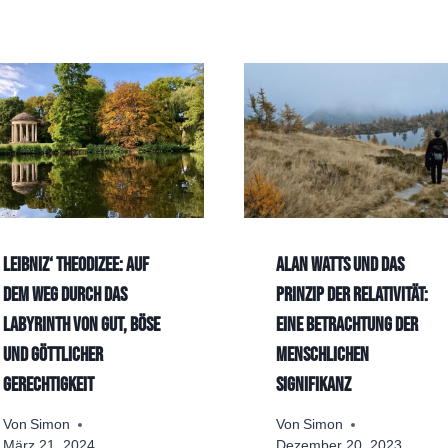
Leibniz‘ Theodizee: Auf
Alan Watts und das
dem Weg durch das
Prinzip der Relativität:
Labyrinth von Gut, Böse
Eine Betrachtung der
und göttlicher
menschlichen
Gerechtigkeit
Signifikanz
Von
Simon
Von
Simon
März 21, 2024
Dezember 20, 2023