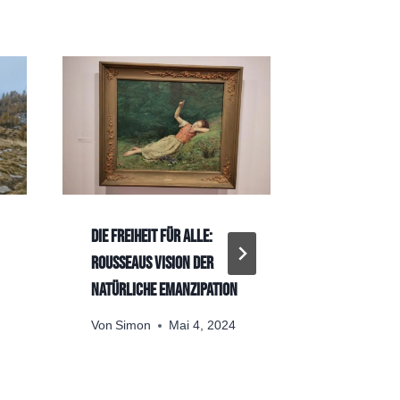
Die Freiheit für alle:
So beeinfl
Rousseaus Vision der
Charakter
natürliche Emanzipation
Von
Lukas
Von
Simon
Mai 4, 2024