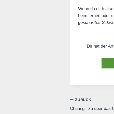
Wenn du dich also 
beim lernen oder 
geschärftes Schwer
Dir hat der Ar
Beitrags-
ZURÜCK
Chuang Tzu über das Ü
Navigation