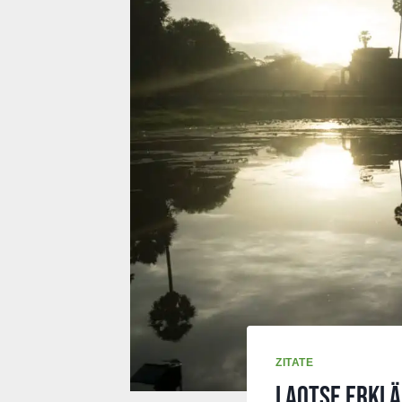
ZITATE
Laotse erklä