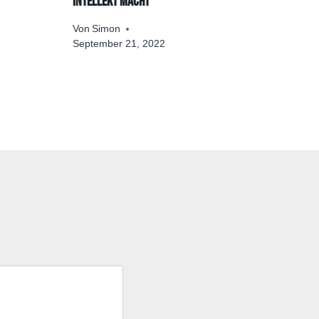
Intellekt macht
Von
Lukas
August 16,
Von
Simon
September 21, 2022