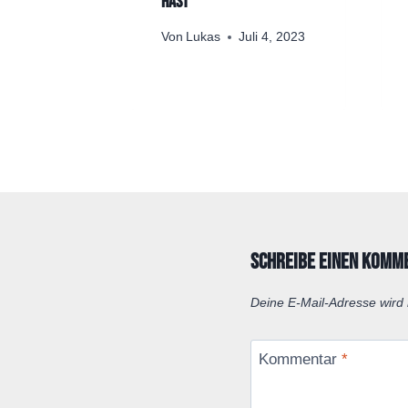
ortung
hast
uli 7, 2022
Von
Lukas
Juli 4, 2023
Schreibe einen Komm
Deine E-Mail-Adresse wird n
Kommentar
*