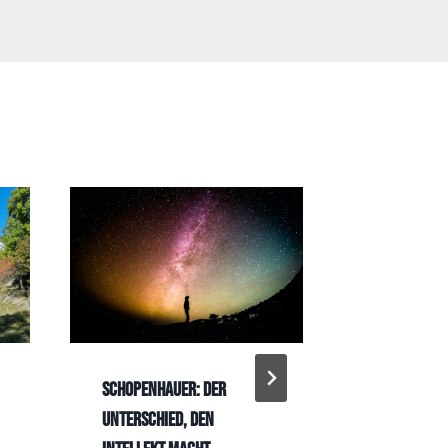
Schopenhauer: Der
Heinz Erha
Unterschied, den
Sorgen