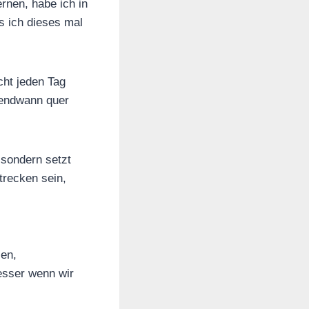
rnen, habe ich in
ss ich dieses mal
cht jeden Tag
gendwann quer
 sondern setzt
trecken sein,
len,
esser wenn wir