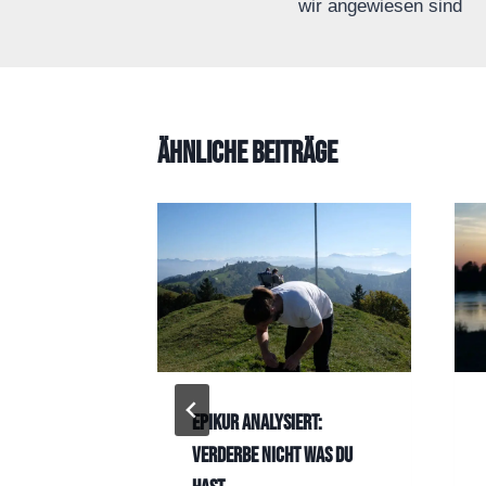
wir angewiesen sind
Ähnliche Beiträge
as
Epikur analysiert:
 und
Verderbe nicht was du