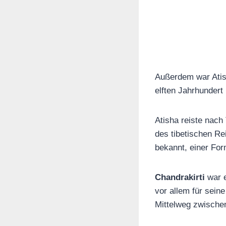
Außerdem war Atish
elften Jahrhundert
Atisha reiste nac
des tibetischen Re
bekannt, einer Fo
Chandrakirti
war e
vor allem für sei
Mittelweg zwische