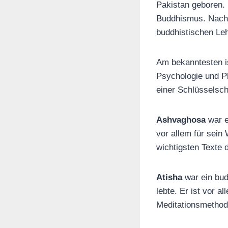
Pakistan geboren. 
Buddhismus. Nachd
buddhistischen Leh
Am bekanntesten i
Psychologie und P
einer Schlüsselsc
Ashvaghosa
war e
vor allem für sein
wichtigsten Texte
Atisha
war ein budd
lebte. Er ist vor a
Meditationsmethod