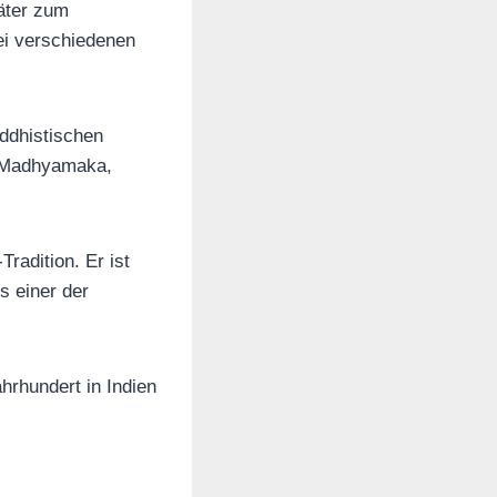
äter zum
ei verschiedenen
ddhistischen
m Madhyamaka,
radition. Er ist
s einer der
ahrhundert in Indien