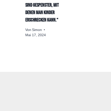
sind Gespenster, mit
Von
Simon
denen man Kinder
Februar 19
erschrecken kann.“
Von
Simon
Mai 17, 2024