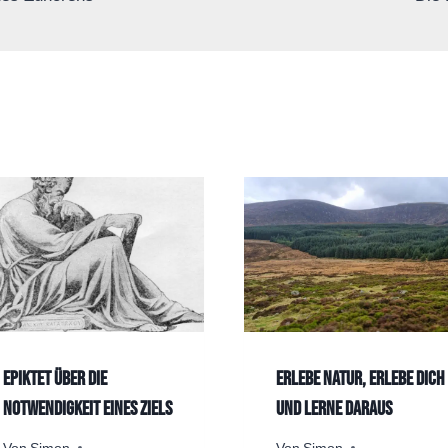
Epiktet über die
Erlebe Natur, Erlebe dich
Notwendigkeit eines Ziels
und lerne daraus