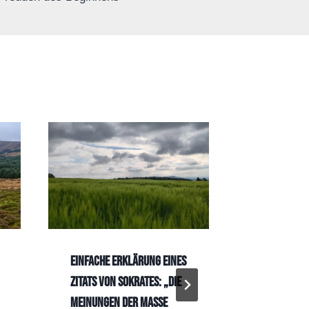
Einfache Erklärung eines
Psycholog
Zitats von Sokrates: „Die
Phänomene 
Meinungen der Masse
Google-Eff