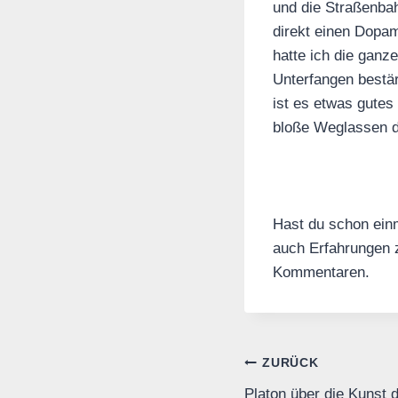
und die Straßenbah
direkt einen Dopam
hatte ich die ganz
Unterfangen bestär
ist es etwas gutes
bloße Weglassen d
Hast du schon einm
auch Erfahrungen 
Kommentaren.
Beitrags-
ZURÜCK
Platon über die Kunst 