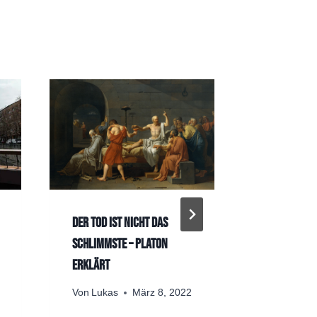
Der Tod ist nicht das
Sartre übe
Schlimmste – Platon
Unwissenhe
erklärt
Von
Lukas
August 3, 
Von
Lukas
März 8, 2022