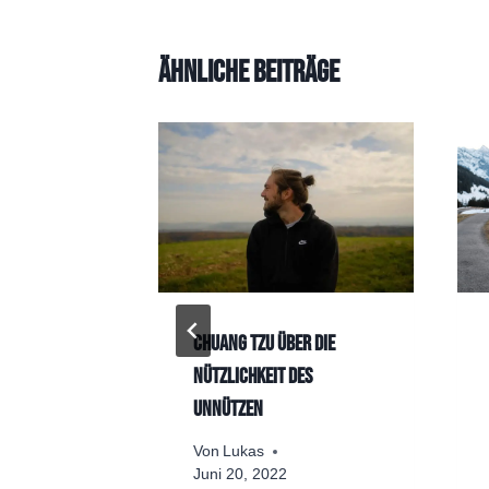
Ähnliche Beiträge
us denke
Chuang Tzu über die
hast
Nützlichkeit des
Unnützen
Von
Lukas
Juni 20, 2022