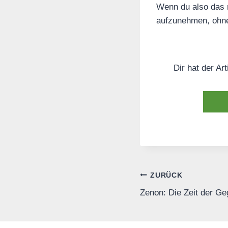
Wenn du also das n
aufzunehmen, ohne
Dir hat der Ar
Beitrags-
ZURÜCK
Zenon: Die Zeit der Ge
Navigation