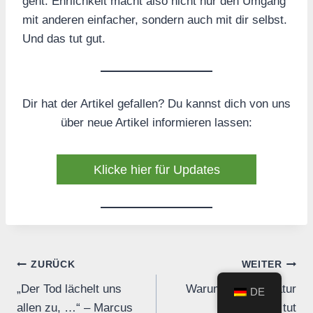
geht. Ehrlichkeit macht also nicht nur den Umgang
mit anderen einfacher, sondern auch mit dir selbst.
Und das tut gut.
Dir hat der Artikel gefallen? Du kannst dich von uns
über neue Artikel informieren lassen:
Klicke hier für Updates
Beitrags-
ZURÜCK
WEITER
„Der Tod lächelt uns
Warum uns die Natur
DE
Navigation
allen zu, …“ – Marcus
gut tut