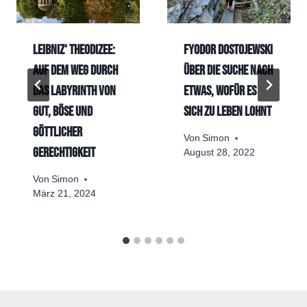
Leibniz‘ Theodizee:
Fyodor Dostojewski
Auf dem Weg durch
über die Suche nach
das Labyrinth von
etwas, wofür es
Gut, Böse und
sich zu leben lohnt
göttlicher
Von
Simon
Gerechtigkeit
August 28, 2022
Von
Simon
März 21, 2024