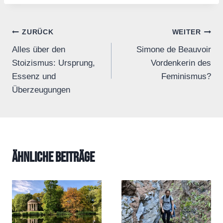
Beitrags-
ZURÜCK
WEITER
Alles über den
Simone de Beauvoir
Navigation
Stoizismus: Ursprung,
Vordenkerin des
Essenz und
Feminismus?
Überzeugungen
Ähnliche Beiträge